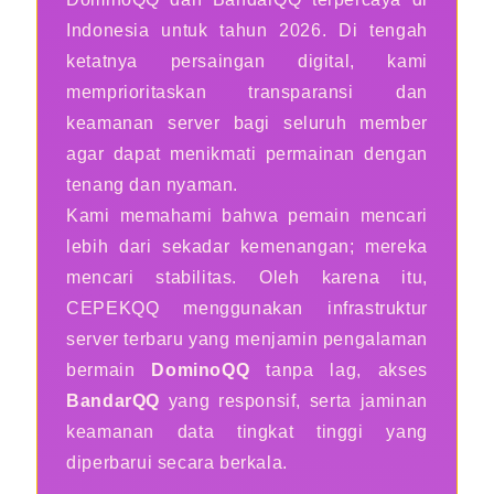
Indonesia untuk tahun 2026. Di tengah
ketatnya persaingan digital, kami
memprioritaskan transparansi dan
keamanan server bagi seluruh member
agar dapat menikmati permainan dengan
tenang dan nyaman.
Kami memahami bahwa pemain mencari
lebih dari sekadar kemenangan; mereka
mencari stabilitas. Oleh karena itu,
CEPEKQQ menggunakan infrastruktur
server terbaru yang menjamin pengalaman
bermain
DominoQQ
tanpa lag, akses
BandarQQ
yang responsif, serta jaminan
keamanan data tingkat tinggi yang
diperbarui secara berkala.