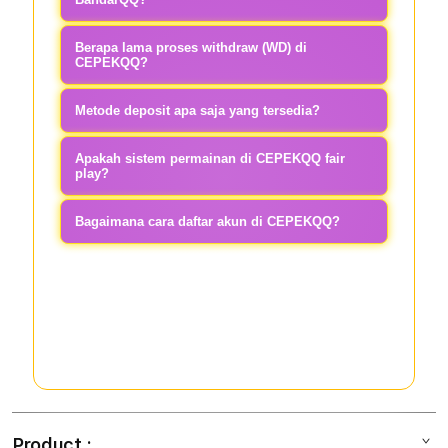
CEPEKQQ melalui halaman ini untuk
permainan kartu terpercaya yang
mendapatkan update link login
Ya, CEPEKQQ menggunakan
Berapa lama proses withdraw (WD) di
memprioritaskan keamanan data
terbaru 2026 yang bebas dari blokir
CEPEKQQ?
infrastruktur server paling stabil
member, transparansi permainan,
internet positif. Kami memastikan
yang dirancang khusus untuk
Kami bangga dengan layanan
WD
serta menyediakan link login anti-
Metode deposit apa saja yang tersedia?
koneksi server selalu stabil
menangani trafik tinggi. Ini
Kilat
kami. Proses penarikan dana
blokir terbaru untuk akses tanpa
sehingga member dapat bermain
CEPEKQQ mendukung metode
menjamin permainan
BandarQQ
di CEPEKQQ umumnya diselesaikan
Apakah sistem permainan di CEPEKQQ fair
hambatan.
dengan lancar tanpa perlu
play?
transaksi modern seperti
Deposit
dan
DominoQQ
tetap responsif,
dalam hitungan 1-3 menit saja.
menggunakan VPN.
QRIS Instan
, transfer seluruh Bank
tanpa lag, dan memberikan
Tentu saja. Sebagai platform
Layanan keuangan kami beroperasi
Bagaimana cara daftar akun di CEPEKQQ?
Lokal (BCA, BRI, BNI, Mandiri), serta
pengalaman taruhan yang mulus
terpercaya hari ini, CEPEKQQ
24 jam nonstop untuk memastikan
Cukup klik tombol "Daftar" di
E-Wallet populer (Dana, OVO,
bagi pengguna smartphone maupun
menjamin sistem permainan 100%
setiap kemenangan member cair
halaman utama, lengkapi formulir
GoPay). Metode QRIS sangat
desktop.
Fair Play (User vs User) tanpa
tepat waktu tanpa penundaan.
pendaftaran dengan data yang
direkomendasikan karena saldo
campur tangan bot. Keamanan akun
valid, dan verifikasi akun Anda.
masuk secara otomatis dalam
Anda juga dilindungi dengan
Dengan minimal deposit yang
hitungan detik.
teknologi enkripsi tingkat tinggi
terjangkau, Anda sudah bisa
untuk mencegah kebocoran data
langsung menikmati seluruh
pribadi.
Product :