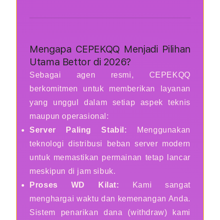
Mengapa CEPEKQQ Menjadi Pilihan
Utama Bettor di 2026?
Sebagai agen resmi, CEPEKQQ
berkomitmen untuk memberikan layanan
yang unggul dalam setiap aspek teknis
maupun operasional:
Server Paling Stabil:
Menggunakan
teknologi distribusi beban server modern
untuk memastikan permainan tetap lancar
meskipun di jam sibuk.
Proses WD Kilat:
Kami sangat
menghargai waktu dan kemenangan Anda.
Sistem penarikan dana (withdraw) kami