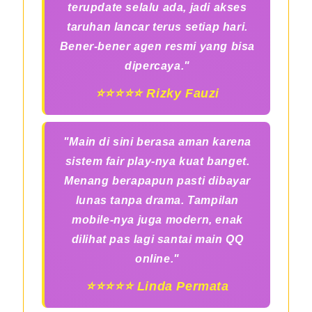
terupdate selalu ada, jadi akses
taruhan lancar terus setiap hari.
Bener-bener agen resmi yang bisa
dipercaya."
⭐️⭐️⭐️⭐️⭐️ Rizky Fauzi
"Main di sini berasa aman karena
sistem fair play-nya kuat banget.
Menang berapapun pasti dibayar
lunas tanpa drama. Tampilan
mobile-nya juga modern, enak
dilihat pas lagi santai main QQ
online."
⭐️⭐️⭐️⭐️⭐️ Linda Permata