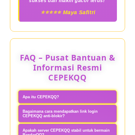
sukses dan makin gacor terus!"
⭐️⭐️⭐️⭐️⭐️ Maya Safitri
FAQ – Pusat Bantuan &
Informasi Resmi
CEPEKQQ
Apa itu CEPEKQQ?
CEPEKQQ
adalah agen judi QQ
Bagaimana cara mendapatkan link login
CEPEKQQ anti-blokir?
online, DominoQQ, dan BandarQQ
resmi 2026 di Indonesia. Kami
Anda dapat mengakses link resmi
Apakah server CEPEKQQ stabil untuk bermain
beroperasi sebagai pusat
BandarQQ?