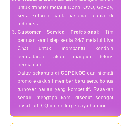
untuk transfer melalui Dana, OVO, GoPay,
serta seluruh bank nasional utama di
Indonesia.
Customer Service Profesional:
Tim
bantuan kami siap sedia 24/7 melalui Live
Chat untuk membantu kendala
pendaftaran akun maupun teknis
permainan.
Daftar sekarang di
CEPEKQQ
dan nikmati
promo eksklusif member baru serta bonus
turnover harian yang kompetitif. Rasakan
sendiri mengapa kami disebut sebagai
pusat judi QQ online terpercaya hari ini.